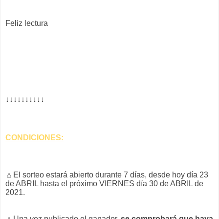
Feliz lectura
↓↓↓↓↓↓↓↓↓↓
CONDICIONES:
🔼
El sorteo estará abierto durante 7 días, desde hoy día 23
de ABRIL hasta el próximo VIERNES día 30 de ABRIL de
2021.
🔼Una vez publicado el ganador,
se comprobará que haya