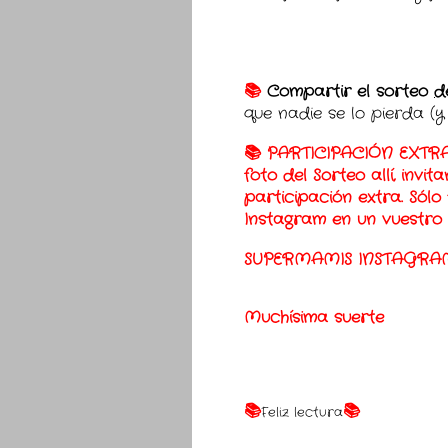
📚
Compartir el sorteo
d
que nadie se lo pierda (
📚 PARTICIPACIÓN EXTRA.
foto del Sorteo allí, invi
participación extra. Sólo
Instagram en un vuestro
SUPERMAMIS INSTAGR
Muchísima suerte
📚
📚
Feliz lectura