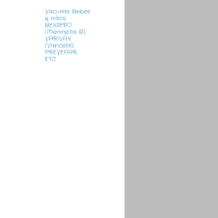
Vacunas Bebés
y niños.
BEXSERO
(Meningitis B),
VARIVAX
(Varicela),
PREVENAR,
ETC