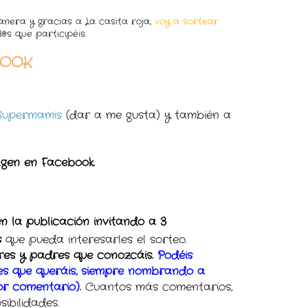
nera y gracias a La casita roja,
voy a sortear
@s que participéis.
BOOK
Supermamis
(dar a me gusta) y también a
agen en Facebook.
n la publicación invitando a 3
s
que pueda interesarles el sorteo.
es y padres que conozcáis.
Podéis
ces que queráis, siempre nombrando a
or comentario).
Cuantos más comentarios,
ibilidades.