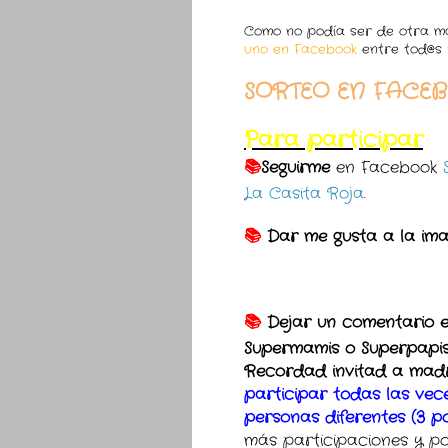
Como no podía ser de otra ma
uno en Facebook
entre tod@s l
SORTEO EN FACE
Para participar
📚
Seguirme
en Facebook
La Casita Roja
.
📚
Dar me gusta a la im
📚
Dejar un comentario e
Supermamis o Superpapi
Recordad invitad a madr
participar todas las ve
personas diferentes (3 p
más participaciones y pos