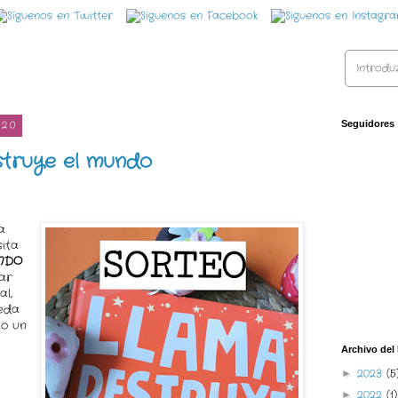
020
Seguidores
struye el mundo
a
sita
NDO
ar
al,
eda
lo un
Archivo del
2023
(5
►
2022
(1)
►