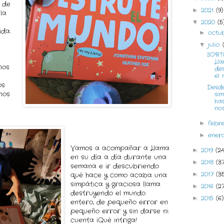
a de
2021
(9)
►
la
2020
(5
▼
ida.
octu
►
julio
▼
SORT
Ll
nos
de
el
os
Desde
enos
sim
ha
no
febr
►
ene
►
Vamos a acompañar a Llama
2019
(2
►
en su día a día durante una
2018
(3
►
semana e ir descubriendo
2017
(3
qué hace y como acaba una
►
simpática y graciosa llama
2016
(2
►
destruyendo el mundo
2015
(6)
►
entero, de pequeño error en
pequeño error y sin darse ni
cuenta ¡Qué intriga!