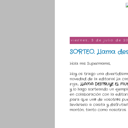
viernes, 3 de julio de 2
SORTEO. Llama de
Hola mis Supermamis,
Hoy os traigo una divertidísim
novedad de la editorial La ca
roja.....
LLAMA DESTRUYE EL MU
y lo hago sorteando un ejempl
en colaboración con la editori
para que un@ de vosotr@s pu
llevárselo a casita y disfrutar
montón, tanto como nosotros.