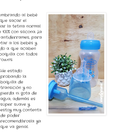
tumbrando al bebé
 que sacar el
iar la tetina normal
100% con silicona. La
a antiderrames, para
tar a los bebés y
iedo a que acaben
boquilla con todos
rown's.
He estado
probando la
boquilla de
transición y no
pierda ni gota de
agua, además es
súper suave y
estoy muy contenta
de poder
recomendárosla ya
que va genial.