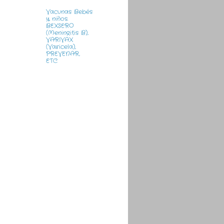
Vacunas Bebés
y niños.
BEXSERO
(Meningitis B),
VARIVAX
(Varicela),
PREVENAR,
ETC