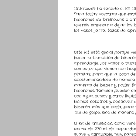
Dr.Brown's ha sacado el KIT D
Para todas vosotras que estái
biberones de Dr.Brown's o otr
queréis empezar a dejar los 
los vasos, jarra, tazas de apre
Este Kit está genial porque v
hacer la transición de biberó
aprendizaje. Los vasos o taza
son estos que vienen con boqu
planitas, para que la boca de
acostumbrándose de manera 
maneras de beber y poder fin
biberones. También pueden e
con agua, zumos y otros líqui
hicimos nosotros y continuar 
biberón, más que nada, para 
tan de golpe, sino de manera 
El Kit de transición, como veré
ancha de 270 ml. de capacidad, 
suave y agradable, muy parec