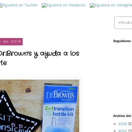
o de 2018
Seguidores
Dr.Brown's y ayuda a los
nte
Archivo del
2023
(5
►
2022
(1)
►