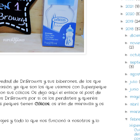
2021
(9)
►
2020
(5
►
2019
(2
►
2018
(3
▼
dici
►
novi
►
(2)
octu
►
sept
►
(3)
agos
►
edad de Dr.Brown's y sus biberones, de los que
julio
►
casión, ya que son los que usamos con Superpeque
juni
►
 sus cólicos. Os dejo aquí el enlace al post de
may
►
es Dr.Brown's por si os los perdisteis y queréis
ros peques tienen
Cólicos
, os irán de maravilla y os
abri
►
mar
►
febr
▼
jes y todo lo que nos funcionó a nosotros y lo
Higie
Cu
de
co