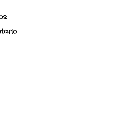
s:
tario