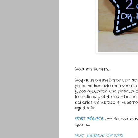
Hola mis Supers,
Hoy quiero enseñaros una nov
ya os he hablado en alguna o
y nos ayudaron una pasada con
los cólicos y al de los biberon
echarles un vistazo, si vuest
ayudarán.
POST CÓLICOS
con trucos, masa
que no.
POST BIBERON OPTIONS