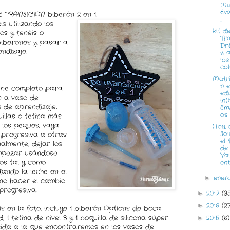
Mu
Ev
E TRANSICION biberón 2 en 1.
...
s utilizando los
Kit d
os y tenéis o
Tra
biberones y pasar a
Dr
ndizaje.
y 
los
cóli
Matri
n 
iene completo para
ed
n a vaso de
infa
s de aprendizaje,
Em
os e
illas o tetina más
 los peques, vaya
Hoy 
Sol
progresiva a otras
el 
almente, dejar los
de
mpezar usándose
Val
dos tal y como
entr
dando la leche en el
ene
►
no hacer el cambio
progresiva.
2017
(3
►
2016
(2
►
is en la foto, incluye 1 biberón Options de boca
1 tetina de nivel 3 y 1 boquilla de silicona súper
2015
(6)
►
ida a la que encontraremos en los vasos de