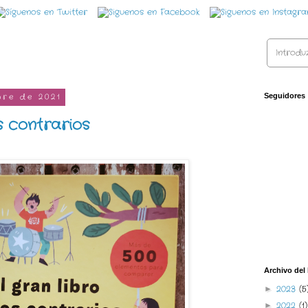
bre de 2021
Seguidores
os contrarios
Archivo del
2023
(5
►
2022
(1)
►