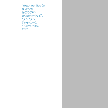
Vacunas Bebés
y niños.
BEXSERO
(Meningitis B),
VARIVAX
(Varicela),
PREVENAR,
ETC