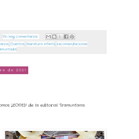
No hay comentarios:
arios
,
Cuentos
,
literatura infantil
,
recomendaciones
amuntada
re de 2021
omos LEONES! de la editorial Tramuntana.