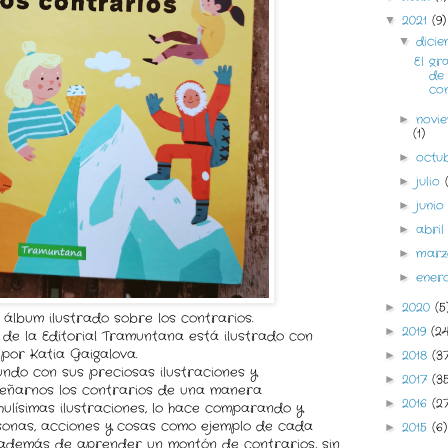
2021
(9)
▼
dici
▼
El gr
de 
co
novi
►
(1)
octu
►
julio
►
juni
►
abri
►
mar
►
ene
►
2020
(5
►
álbum ilustrado sobre los contrarios.
2019
(2
►
s de la Editorial Tramuntana está ilustrado con
 por Katia Gaigalova.
2018
(3
►
undo con sus preciosas ilustraciones y
2017
(3
►
eñarnos los contrarios de una manera
2016
(2
►
hulísimas ilustraciones, lo hace comparando y
onas, acciones y cosas como ejemplo de cada
2015
(6)
►
 además de aprender un montón de contrarios, sin