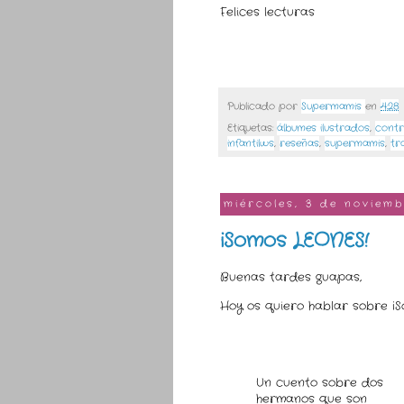
Felices lecturas
Publicado por
Supermamis
en
4:28
Etiquetas:
álbumes ilustrados
,
contr
infantilws
,
reseñas
,
supermamis
,
tr
miércoles, 3 de noviemb
¡Somos LEONES!
Buenas tardes guapas,
Hoy os quiero hablar sobre ¡S
Un cuento sobre dos
hermanos que son