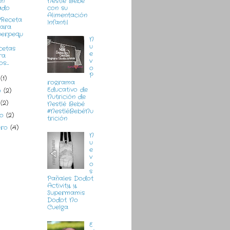
Nestlé Bebé
an
con su
ado
Alimentación
rReceta
Infantil
para
perpequ
N
u
cetas
e
ra
v
s:...
o
P
o
(1)
rograma
Educativo de
o
(2)
Nutrición de
l
(2)
Nestlé Bebé
#NestléBebéNu
zo
(2)
trición
ero
(4)
N
u
e
v
o
s
Pañales Dodot
Activity y
Supermamis
Dodot No
Cuelga
E