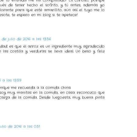
 que tu entrada me ha conquistado! Es curioso, porque
és de tener hecho el sofrito, y tú antes, además yo
orante para que esté amarillito, aún así el tuyo me lo
sote, te espero en mi blog si te apetece!
 de julio de 2016 a las 13:56
erdad es que el arroz es un ingrediente muy agradecido
las costilla y verduras se lleva ideal. Un beso y feliz
 a las 13:59
unque me recuerda a la comida china.
soy muy manitas en la comida, en casa reconozco que
carga de la comida. Desde luego.esta, muy buena pinta
ulio de 2016 a las 0:51