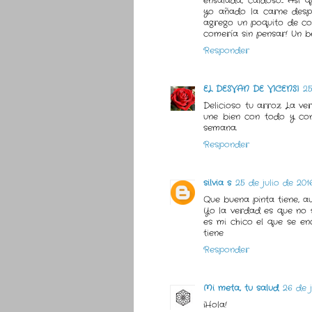
ensalada, caldoso... Así
yo añado la carne despu
agrego un poquito de col
comería sin pensar! Un be
Responder
EL DESVAN DE VICENSI
25
Delicioso tu arroz. La v
une bien con todo y con 
semana.
Responder
silvia s
25 de julio de 2016
Que buena pinta tiene, a
Yo la verdad es que no 
es mi chico el que se en
tiene
Responder
Mi meta, tu salud
26 de j
¡Hola!