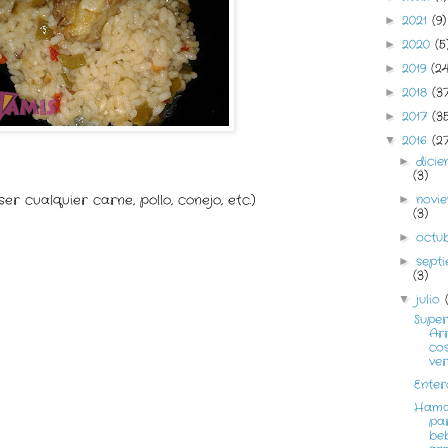
2021
(9)
►
2020
(5
►
2019
(2
►
2018
(3
►
2017
(3
►
2016
(2
▼
dici
►
(3)
er cualquier carne, pollo, conejo, etc.)
novi
►
(3)
octu
►
sept
►
(3)
julio
▼
Super
Ar
cos
ve
Enter
Hama
pa
beb