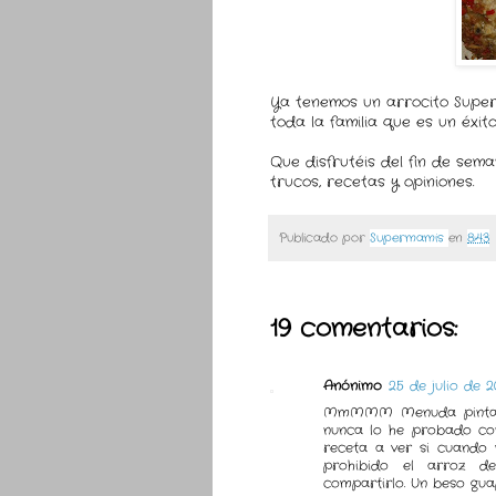
Ya tenemos un arrocito Supers
toda la familia que es un éxit
Que disfrutéis del fin de sem
trucos, recetas y opiniones.
Publicado por
Supermamis
en
8:43
19 comentarios:
Anónimo
25 de julio de 2
MmMMM Menuda pinta qu
nunca lo he probado con
receta a ver si cuando
prohibido el arroz d
compartirlo. Un beso gu