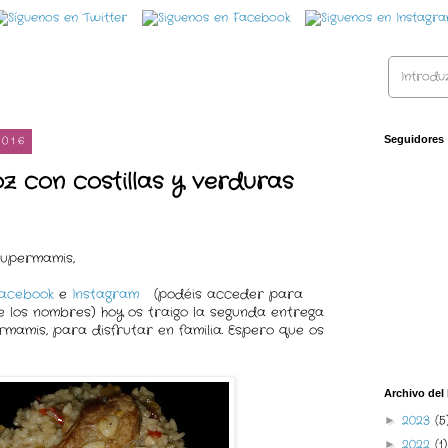
2016
Seguidores
z con costillas y verduras
Supermamis,
facebook
e
Instagram
(podéis acceder para
e los nombres) hoy os traigo la segunda entrega
mamis, para disfrutar en familia. Espero que os
Archivo del
2023
(5
►
2022
(1)
►