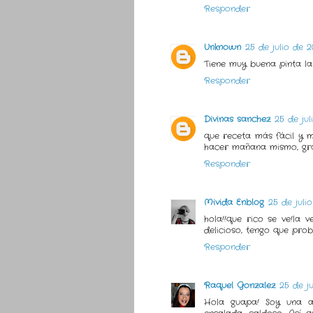
Responder
Unknown
25 de julio de 2
Tiene muy buena pinta la
Responder
Divinas sanchez
25 de jul
que receta más fácil y 
hacer mañana mismo, gra
Responder
Mivida Enblog
25 de julio
hola!!que rico se ve!la
delicioso, tengo que prob
Responder
Raquel Gonzalez
25 de ju
Hola guapa! Soy una ap