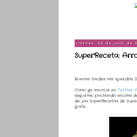
viernes, 22 de julio de 
SuperReceta: Arro
Buenas tardes mis queridas 
Como ya anuncié en
Twitter ,
seguirme, pinchando encima d
de Las SuperRecetas de Super
guste.