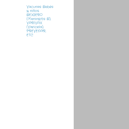
Vacunas Bebés
y niños.
BEXSERO
(Meningitis B),
VARIVAX
(Varicela),
PREVENAR,
ETC