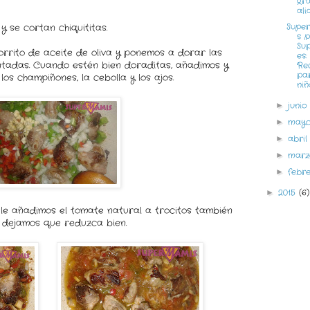
gr
ali
Supe
y se cortan chiquititas.
s 
Su
rrito de aceite de oliva y ponemos a dorar las
es:
ntadas. Cuando estén bien doraditas, añadimos y
Re
pa
los champiñones, la cebolla y los ajos.
niño
juni
►
may
►
abri
►
mar
►
febr
►
2015
(6)
►
le añadimos el tomate natural a trocitos también
y dejamos que reduzca bien.