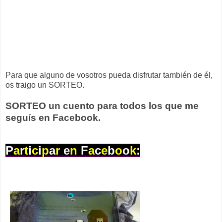
Para que alguno de vosotros pueda disfrutar también de él,
os traigo un SORTEO.
SORTEO un cuento para todos los que me
seguís en Facebook.
P
a
r
t
i
c
i
p
a
r
e
n
F
a
c
e
b
o
o
k
: