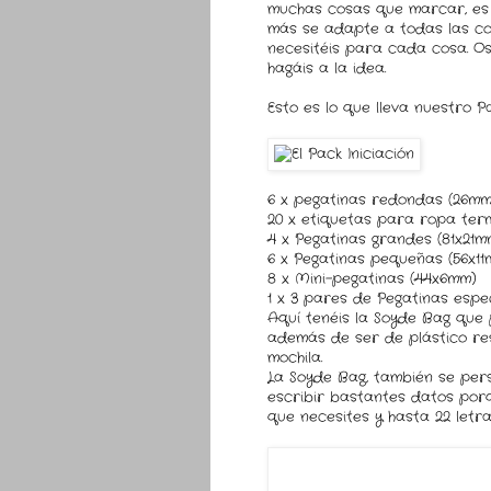
muchas cosas que marcar, es i
más se adapte a todas las c
necesitéis para cada cosa. Os
hagáis a la idea.
Esto es lo que lleva nuestro P
6 x pegatinas redondas (26mm
20 x etiquetas para ropa ter
4 x Pegatinas grandes (81x21m
6 x Pegatinas pequeñas (56x11
8 x Mini-pegatinas (44x6mm)
1 x 3 pares de Pegatinas espe
Aquí tenéis la Soyde Bag que
además de ser de plástico re
mochila.
La Soyde Bag, también se pers
escribir bastantes datos porq
que necesites y hasta 22 letra