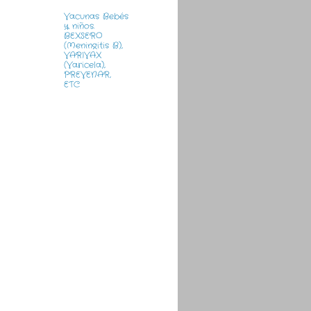
Vacunas Bebés
y niños.
BEXSERO
(Meningitis B),
VARIVAX
(Varicela),
PREVENAR,
ETC