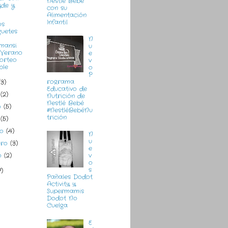
Nestlé Bebé
yde y
con su
Alimentación
Infantil
os
guetes
N
mansi
u
 Verano
e
Sorteo
v
ble
o
P
rograma
(3)
Educativo de
o
(2)
Nutrición de
Nestlé Bebé
o
(5)
#NestléBebéNu
trición
l
(5)
zo
(4)
N
u
ero
(3)
e
ro
(2)
v
o
s
7)
Pañales Dodot
Activity y
Supermamis
Dodot No
Cuelga
E