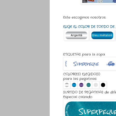
Este escogimos nosotros.
ELIGE EL COLOR DE FONDO DE
ETIQUETAS para la ropa
COLOR(ES) ELEGIDO(S)
para las pegatinas
SURTIDO DE PEGATINAS de dif
Especial calzado