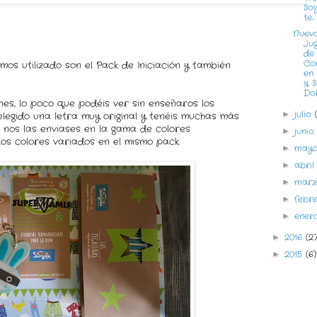
So
te...
Nuev
Ju
de
Co
os utilizado son el Pack de Iniciación y también
en
y 
Do
es, lo poco que podéis ver sin enseñaros los
julio
►
legido una letra muy original y tenéis muchas más
e nos las enviases en la gama de colores
juni
►
ios colores variados en el mismo pack.
may
►
abri
►
mar
►
febr
►
ene
►
2016
(2
►
2015
(6)
►