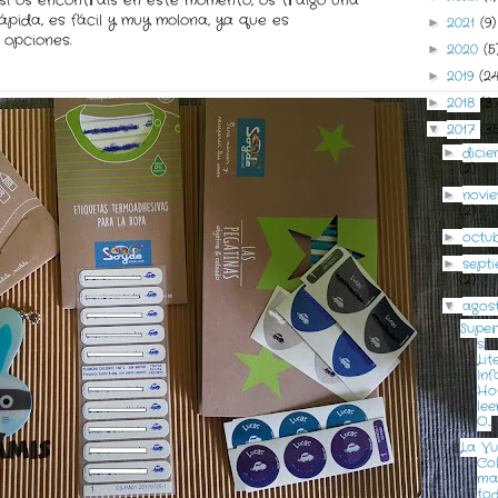
si os encontráis en este momento, os traigo una
pida, es fácil y muy molona, ya que es
2021
(9)
►
 opciones.
2020
(5
►
2019
(2
►
2018
(3
►
2017
(3
▼
dici
►
(2)
novi
►
(2)
octu
►
sept
►
(2)
agos
▼
Supe
s.
Lit
Infa
Ho
le
O...
La Vu
Col
ma
to