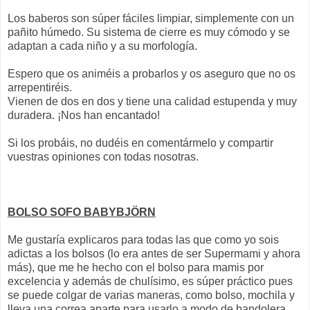
Los baberos
son
súper
fáciles limpiar, simplemente con un
pañito
húmedo. Su sistema de cierre es muy cómodo y se
adaptan a cada
niño
y a su morfología.
Espero que os animéis a probarlos y os aseguro que no os
arrepentiréis.
Vienen de dos en dos y tiene una calidad estupenda y muy
duradera. ¡Nos han encantado!
Si los probáis, no dudéis en comentármelo y compartir
vuestras opiniones con todas nosotras.
BOLSO
SOFO
BABYBJÖRN
Me gustaría explicaros para todas las que como yo sois
adictas a los bolsos (lo era antes de ser
Supermami
y ahora
más), que me he hecho con el bolso para
mamis
por
excelencia y además de
chulísimo
, es
súper
práctico pues
se puede colgar de varias maneras, como bolso, mochila y
lleva una correa aparte para usarlo a modo de bandolera